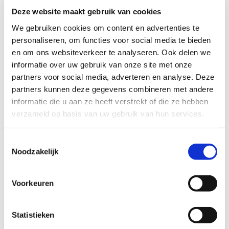
06 – 4208 07 66

Deze website maakt gebruik van cookies
info@slakas.nl

We gebruiken cookies om content en advertenties te
personaliseren, om functies voor social media te bieden
Openingstijden
en om ons websiteverkeer te analyseren. Ook delen we
Maandag 07:30 - 16:30
informatie over uw gebruik van onze site met onze
partners voor social media, adverteren en analyse. Deze
Dinsdag 07:30 - 16:30
partners kunnen deze gegevens combineren met andere
Woensdag 07:30 - 16:30
informatie die u aan ze heeft verstrekt of die ze hebben
Donderdag 07:30 - 16:30
verzameld op basis van uw gebruik van hun services.
Vrijdag 07:30 - 16:30
Zaterdag 07:30 - 12:00 en 12:30 - 14:00
Toestemmingsselectie
Noodzakelijk
Naam*
Voorkeuren
Statistieken
E-mail*